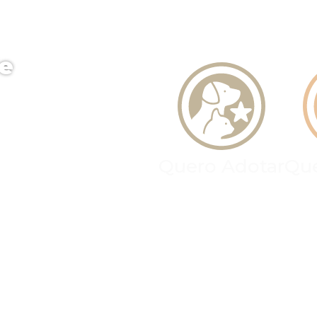
e
Quero Adotar
Que